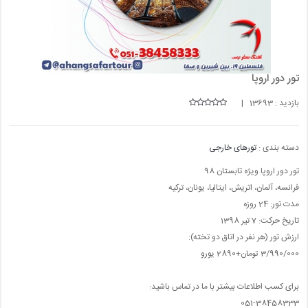
تور دور اروپا
بازدید : 13693 |
دسته بندی :
تورهای خارجی
تور دور اروپا ویژه تابستان 98
فرانسه، آلمان، اتریش، ایتالیا، یونان، ترکیه
مدت تور: 24 روزه
تاریخ حرکت: 7 تیر 1398
ارزش تور (هر نفر در اتاق دو تخته):
3/990/000 تومان+2890 یورو
برای کسب اطلاعات بیشتر با ما در تماس باشید:
051-38458333