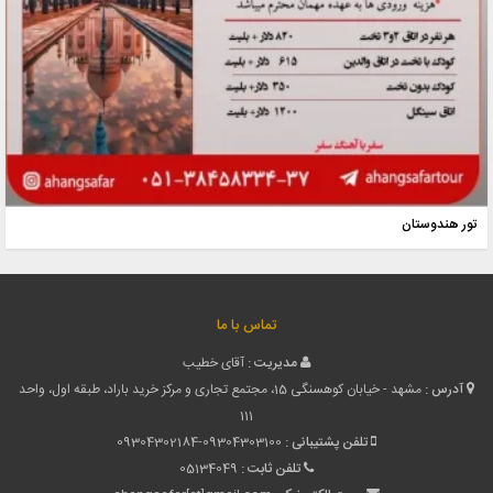
تور هندوستان
تماس با ما
مدیریت :
آقای خطیب
آدرس :
مشهد - خیابان کوهسنگی 15، مجتمع تجاری و مرکز خرید باراد، طبقه اول، واحد
111
تلفن پشتیبانی :
09304302184-09304303100
تلفن ثابت :
05134049