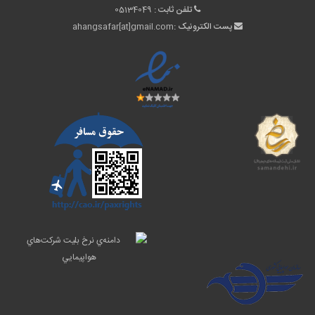
تلفن ثابت :
05134049
پست الکترونیک :
ahangsafar[at]gmail.com