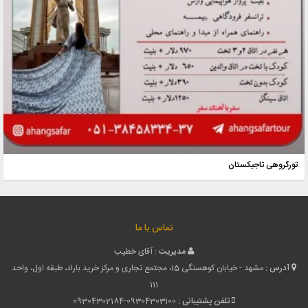
تورگروهی تاجیکستان
تماس با ما
مدیریت :
آقای خطیب
آدرس :
مشهد - خیابان کوهسنگی 15، مجتمع تجاری و مرکز خرید باراد، طبقه اول، واحد
111
تلفن پشتیبانی :
09304302184-09304303100