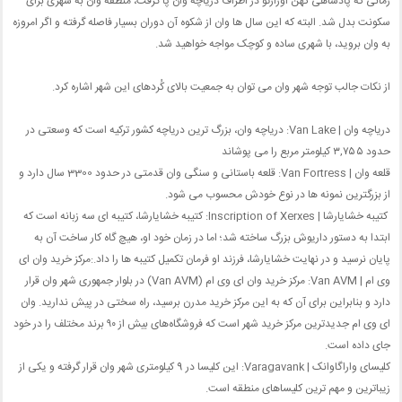
زمانی که پادشاهی کهن اورارتو در اطراف دریاچه وان پا گرفت، منطقه وان به شهری برای
سکونت بدل شد. البته که این سال ها وان از شکوه آن دوران بسیار فاصله گرفته و اگر امروزه
به وان بروید، با شهری ساده و کوچک مواجه خواهید شد.
از نکات جالب توجه شهر وان می توان به جمعیت بالای کُردهای این شهر اشاره کرد.
دریاچه وان | Van Lake: دریاچه وان، بزرگ ترین دریاچه کشور ترکیه است که وسعتی در
حدود ۳,۷۵۵ کیلومتر مربع را می پوشاند
قلعه وان | Van Fortress: قلعه باستانی و سنگی وان قدمتی در حدود 3300 سال دارد و
از بزرگترین نمونه ها در نوع خودش محسوب می شود.
کتیبه خشایارشا | Inscription of Xerxes: کتیبه خشایارشا، کتیبه ای سه زبانه است که
ابتدا به دستور داریوش بزرگ ساخته شد؛ اما در زمان خود او، هیچ گاه کار ساخت آن به
پایان نرسید و در نهایت خشایارشا، فرزند او فرمان تکمیل کتیبه ها را داد.
:
مرکز خرید وان ای
وی ام | Van AVM: مرکز خرید وان ای وی ام (Van AVM) در بلوار جمهوری شهر وان قرار
دارد و بنابراین برای آن که به این مرکز خرید مدرن برسید، راه سختی در پیش ندارید. وان
ای وی ام جدیدترین مرکز خرید شهر است که فروشگاه‌های بیش از ۹۰ برند مختلف را در خود
جای داده است.
کلیسای واراگاوانک | Varagavank: این کلیسا در 9 کیلومتری شهر وان قرار گرفته و یکی از
زیباترین و مهم ترین کلیساهای منطقه است.