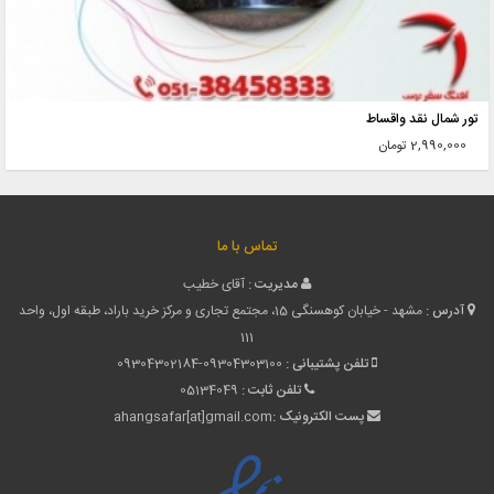
تور شمال نقد واقساط
2,990,000 تومان
تماس با ما
مدیریت :
آقای خطیب
آدرس :
مشهد - خیابان کوهسنگی 15، مجتمع تجاری و مرکز خرید باراد، طبقه اول، واحد
111
تلفن پشتیبانی :
09304302184-09304303100
تلفن ثابت :
05134049
پست الکترونیک :
ahangsafar[at]gmail.com