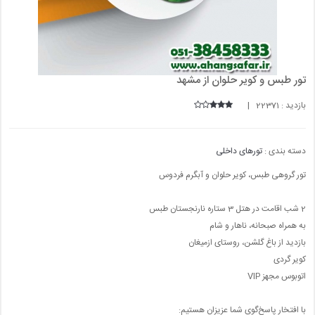
تور طبس و کویر حلوان از مشهد
بازدید : 22371 |
دسته بندی :
تورهای داخلی
تور گروهی طبس، کویر حلوان و آبگرم فردوس
2 شب اقامت در هتل 3 ستاره نارنجستان طبس
به همراه صبحانه، ناهار و شام
بازدید از باغ گلشن، روستای ازمیغان
کویر گردی
اتوبوس مجهز VIP
با افتخار پاسخ‌گوی شما عزیزان هستیم: