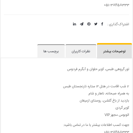
051-38458333
اشتراک گذاری :
توضیحات بیشتر
نظرات کاربران
برچسب ها
تور گروهی طبس، کویر حلوان و آبگرم فردوس
2 شب اقامت در هتل 3 ستاره نارنجستان طبس
به همراه صبحانه، ناهار و شام
بازدید از باغ گلشن، روستای ازمیغان
کویر گردی
اتوبوس مجهز VIP
جهت کسب اطلاعات بیشتر با ما در تماس باشید:
051-38458333