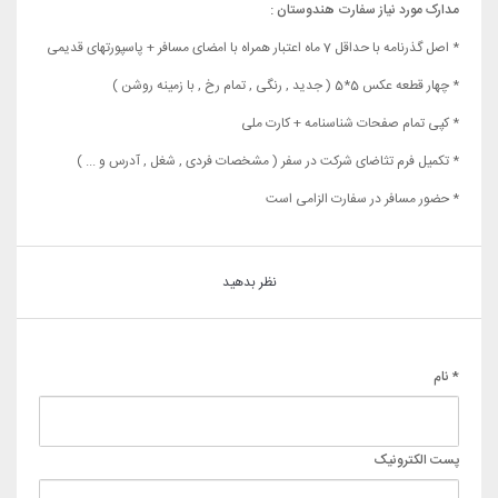
مدارک مورد نیاز سفارت هندوستان :
* اصل گذرنامه با حداقل 7 ماه اعتبار همراه با امضای مسافر + پاسپورتهای قدیمی
* چهار قطعه عکس 5*5 ( جدید , رنگی , تمام رخ , با زمینه روشن )
* کپی تمام صفحات شناسنامه + کارت ملی
* تکمیل فرم تثاضای شرکت در سفر ( مشخصات فردی , شغل , آدرس و ... )
* حضور مسافر در سفارت الزامی است
نظر بدهید
* نام
پست الکترونیک