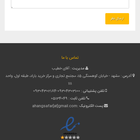
تماس با ما
مدیریت :
آقای خطیب
آدرس :
مشهد - خیابان کوهسنگی 15، مجتمع تجاری و مرکز خرید باراد، طبقه اول، واحد
111
تلفن پشتیبانی :
09304302184-09304303100
تلفن ثابت :
05134049
پست الکترونیک :
ahangsafar[at]gmail.com