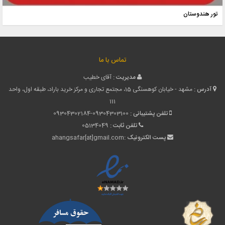
تور هندوستان
تماس با ما
مدیریت :
آقای خطیب
آدرس :
مشهد - خیابان کوهسنگی 15، مجتمع تجاری و مرکز خرید باراد، طبقه اول، واحد
111
تلفن پشتیبانی :
09304302184-09304303100
تلفن ثابت :
05134049
پست الکترونیک :
ahangsafar[at]gmail.com