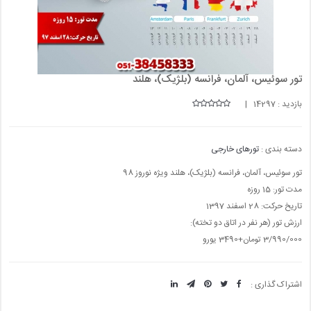
تور سوئیس، آلمان، فرانسه (بلژیک)، هلند
بازدید : 14297 |
دسته بندی :
تورهای خارجی
تور سوئیس، آلمان، فرانسه (بلژیک)، هلند ویژه نوروز 98
مدت تور: 15 روزه
تاریخ حرکت: 28 اسفند 1397
ارزش تور (هر نفر در اتاق دو تخته):
3/990/000 تومان+3490 یورو
اشتراک گذاری :