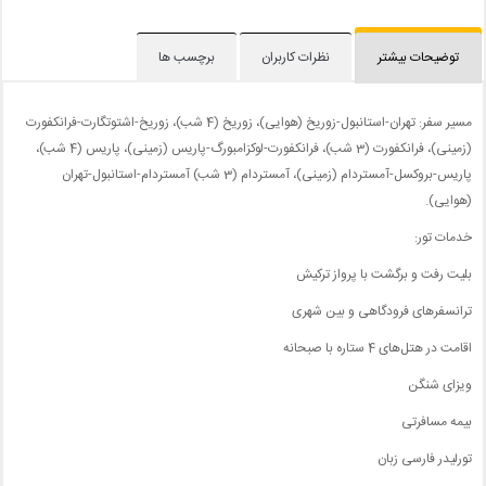
توضیحات بیشتر
نظرات کاربران
برچسب ها
مسیر سفر: تهران-استانبول-زوریخ (هوایی)، زوریخ (4 شب)، زوریخ-اشتوتگارت-فرانکفورت
(زمینی)، فرانکفورت (3 شب)، فرانکفورت-لوکزامبورگ-پاریس (زمینی)، پاریس (4 شب)،
پاریس-بروکسل-آمستردام (زمینی)، آمستردام (3 شب) آمستردام-استانبول-تهران
(هوایی).
خدمات تور:
بلیت رفت و برگشت با پرواز ترکیش
ترانسفرهای فرودگاهی و بین شهری
اقامت در هتل‌های 4 ستاره با صبحانه
ویزای شنگن
بیمه مسافرتی
تورلیدر فارسی زبان