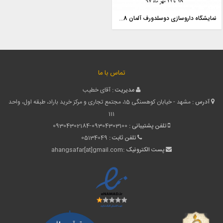
نمایشگاه داروسازی دوسلدورف آلمان 2018 EXPOPHARM
تماس با ما
مدیریت :
آقای خطیب
آدرس :
مشهد - خیابان کوهسنگی 15، مجتمع تجاری و مرکز خرید باراد، طبقه اول، واحد
111
تلفن پشتیبانی :
09304302184-09304303100
تلفن ثابت :
05134049
پست الکترونیک :
ahangsafar[at]gmail.com