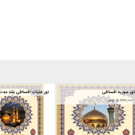
عتبات بهمن و اسفند ماه (هوایی- قطار -اتوبوس)
تور سوریه اقساطی
13,863,000 تومان