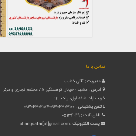
تماس با ما
مدیریت :
آقای خطیب
آدرس :
مشهد - خیابان کوهسنگی 15، مجتمع تجاری و مرکز
خرید باراد، طبقه اول، واحد 111
تلفن پشتیبانی :
09304302184-09304303100
تلفن ثابت :
05134049
پست الکترونیک :
ahangsafar[at]gmail.com