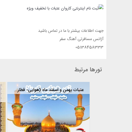
جهت اطلاعات بیشتر با ما در تماس باشید
آژانس مسافرتی آهنگ سفر
05138458333
تورها مرتبط
تور سوریه اقساط
11,750,000 تومان