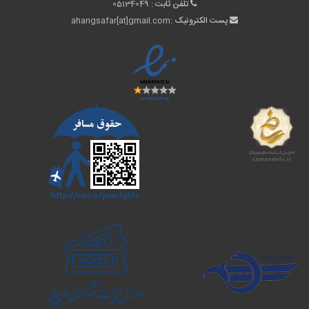
تلفن ثابت :
05134049
پست الکترونیک :
ahangsafar[at]gmail.com