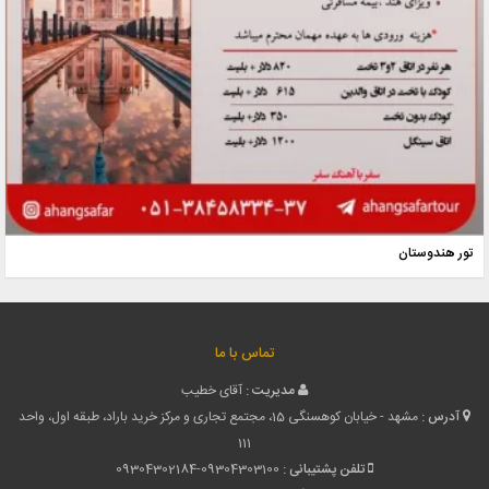
تور هندوستان
تماس با ما
مدیریت :
آقای خطیب
آدرس :
مشهد - خیابان کوهسنگی 15، مجتمع تجاری و مرکز خرید باراد، طبقه اول، واحد
111
تلفن پشتیبانی :
09304302184-09304303100