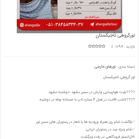
تورگروهی تاجیکستان
بازدید : 1098 |
دسته بندی :
تورهای خارجی
تور گروهی تاجیکستان
????بلیت هواپیمایی وارش در مسیر مشهد -دوشنبه-مشهد
????7شب اقامت در هتل 4 ستاره تاپ با صبحانه بوفه در دوشنبه
✅5گشت تمام روز همراه ورودیه ها با ناهار در رستوران های مسیر تور
✅شام ویژه عید در رستوران ایرانی
❇️ترانسفر فرودگاهی در رفت وبرگشت