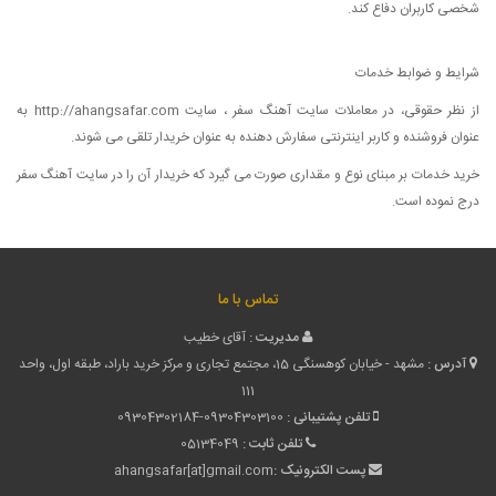
شخصی کاربران دفاع کند.
شرایط و ضوابط خدمات
از نظر حقوقی، در معاملات سايت آهنگ سفر ، سایت http://ahangsafar.com به
عنوان فروشنده و کاربر اینترنتی سفارش دهنده به عنوان خریدار تلقی می شوند.
خرید خدمات بر مبنای نوع و مقداری صورت می گیرد که خریدار آن را در سایت آهنگ سفر
درج نموده است.
تماس با ما
مدیریت :
آقای خطیب
آدرس :
مشهد - خیابان کوهسنگی 15، مجتمع تجاری و مرکز خرید باراد، طبقه اول، واحد
111
تلفن پشتیبانی :
09304302184-09304303100
تلفن ثابت :
05134049
پست الکترونیک :
ahangsafar[at]gmail.com