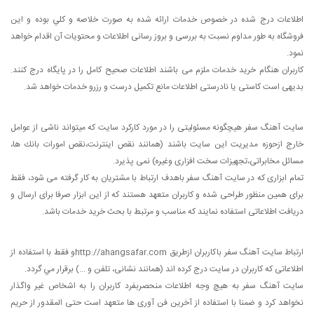
اطلاعات درج شده در خصوص خدمات ارائه شده به صورت خلاصه و كلي بوده و این
فروشگاه به طور مداوم نسبت به بررسی و بروز رسانی اطلاعات و محتویات آن اقدام خواهد
نمود.
كاربران هنگام خرید خدمات ملزم می باشند اطلاعات صحیح كامل را در پایگاه درج کنند.
بدیهی است کاستی یا نادرستی اطلاعات مانع تکمیل درست و رزرو خدمات خواهد شد.
سايت آهنگ سفر هیچگونه مسئولیتی را در مورد کارکرد سایت که میتواند ناشى از عوامل
خارج ازحوزه مدیریت این سایت باشند (همانند نقص اینترنت،نقص امورات بانك ها،
مسائل مخابراتى،تجهیزات سخت افزاری وغیره) نمی پذیرد.
تمام ابزاری که در سايت آهنگ سفر باهدف ارتباط با مشتریان به کار گرفته می شود، فقط
برای همین منظور طراحی شده و كاربران متعهد هستند که از این ابزار صرفا برای ارسال و
دریافت اطلاعاتی استفاده نمایند که مناسب و مرتبط با بحث خرید خدمات باشد.
ارتباط سايت آهنگ سفر باکاربران ازطریق http://ahangsafar.comو فقط با استفاده از
اطلاعاتی که کاربران در سایت درج کرده اند (همانند نشانی، تلفن و ...) برقرار مي گردد.
سايت آهنگ سفر به هیچ وجه اطلاعات منحصربفرد کاربران را به اشخاص غیر واگذار
نخواهد کرد و ضمنا با استفاده از آخرین فن آوری ها متعهد است حتی المقدور از حریم