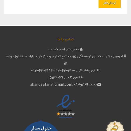
تماس با ما
مدیریت :
آقای خطیب
آدرس :
مشهد - خیابان کوهسنگی 15، مجتمع تجاری و مرکز خرید باراد، طبقه اول، واحد
111
تلفن پشتیبانی :
09304302184-09304303100
تلفن ثابت :
05134049
پست الکترونیک :
ahangsafar[at]gmail.com