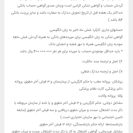
گردش حساب و گواهی تمکن الزامی است وزمان صدور گواهی حساب بانکی
حداکثر یک هفته قبل از تاریخ تحویل مدارک به سفارت باشد و سایز پرینت بانکی
A4 باشد.)
حسابهای جاری: کارکرد شش ماه اخیر به زبان انگلیسی
گواهی تمکن به زبان انگلیسی برای سپرده­‌های بانکی به همراه گردش شش ماهه
سودبه زبان انگلیسی همراه با مهر شعبه و امضای بانک
* باید حداقل موجودی حساب یا سپرده برای هر نفر 400.000.000 ريال باشد.
6) اصل و ترجمه سند مالکیت.
7) اصل و ترجمه مدارک شغلی:
پزشکان: پروانه مطب یا حکم کارگزینی از بیمارستان و 3 فیش آخر حقوق، پروانه
دائم پزشکی، کارت نظام پزشکی
وکلا: پروانه وکالت.
مشاغل دولتی: حکم کارگزینی و 3 فیش آخر حقوق و یا نامه از سازمان مربوطه با
ذکر مدت اشتغال، سمت و میزان حقوق دریافتی و سه فیش آخر حقوق (‌سابقه
تامین اجتماعی با مهر سازمان اختیاری است.)
بازنشسته­‌ها: ارائه حکم بازنشستگی، ارائه 3 فیش آخر حقوق.
مشاغل غیردولتی: گواهی اشتغال به کار با ذکر مدت اشتغال‌، سمت و میزان حقوق