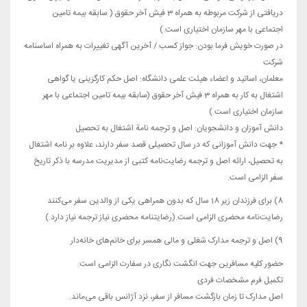
دریافتی از شرکت مربوطه به همراه 3 فیش آخر حقوق (‌ سابقه بیمه تامین
اجتماعی با مهر سازمان اختیاری است.)
در صورت خویش فرما بودن: جواز کسب / آخرین آگهی تغییرات به همراه اساسنامه
شرکت
معلمان، اساتید و اعضاء هیئت علمی دانشگاه: اصل حکم کارگزینی یا گواهی
اشتغال به کار به همراه 3 فیش آخر حقوق (سابقه بیمه تامین اجتماعی با مهر
سازمان اختیاری است.)
دانش آموزان و دانشجویان: اصل و ترجمه نامة اشتغال به تحصیل
* جهت دانش آموزانی که در سال تحصیلی قصد سفر دارند، علاوه بر نامه اشتغال
به تحصیل، ارائه اصل و ترجمه رضایت­‌نامه کتبی از مدیریت مدرسه با ذکر تاریخ
سفر الزامی است.
8) برای فرزندان زیر 18 سال که بدون همراهی یکی از والدین سفر می‌کنند
رضایت‌­نامه محضری الزامی است.(رضایتنامه محضری نیاز ترجمه نیاز دارد.)
9) اصل و ترجمه مدارک شغلی و مالی همسر برای خانم­‌های خانه‌­دار
حضور کلیه مسافرین جهت انگشت نگاری در سفارت الزامی است.
تکمیل فرم مشخصات فردی
اصل مدارک تا زمان بازگشت مسافر از سفر، نزد آژانس باقی می‌ماند.