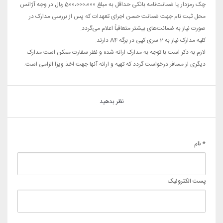
چک رمزدار یا ضمانت‌­نامه بانکی حداقل به مبلغ 500،000،000 ريال در وجه آژانس
محل ثبت نام جهت ضمانت حسن اجرای تعهدات که پس از بررسی مدارک در
صورت نیاز به ضمانت­‌های بیشتر متعاقبا­ً اعلام می­‌گردد.
کلیه مدارک نیاز به 2 سری کپی در برگه A4 دارند.
لازم به ذکر است با توجه به مدارک ارائه شده و نظر سفارت ممکن است مدارک
دیگری از مسافر درخواست گردد که تهیه و ارائه آنها جهت اخذ ویزا الزامی است
.
نظر بدهید
* نام
پست الکترونیک