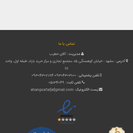
تماس با ما
مدیریت :
آقای خطیب
آدرس :
مشهد - خیابان کوهسنگی 15، مجتمع تجاری و مرکز خرید باراد، طبقه اول، واحد
111
تلفن پشتیبانی :
09304302184-09304303100
تلفن ثابت :
05134049
پست الکترونیک :
ahangsafar[at]gmail.com