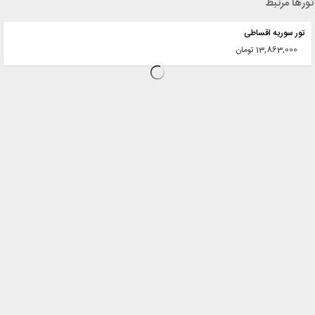
تورها مرتبط
تور سوریه اقساطی
13,863,000 تومان