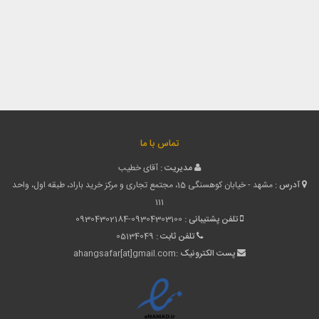
تور شمال نقد واقساط
2,990,000 تومان
تماس با ما
مدیریت :
آقای خطیب
آدرس :
مشهد - خیابان کوهسنگی 15، مجتمع تجاری و مرکز خرید باراد، طبقه اول، واحد
111
تلفن پشتیبانی :
09304302184-09304303100
تلفن ثابت :
05134049
پست الکترونیک :
ahangsafar[at]gmail.com