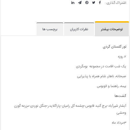
اشتراک گذاری :
توضیحات بیشتر
نظرات کاربران
برچسب ها
تور گلستان گردی
2 روزه
یک شب اقامت در مجموعه بومگردی
صبحانه، ناهار، شام همراه با پذیرایی
بیمه، راهنما و اتوبوس
گشت‌ها
آبشار شیرآباد-برج گنبد قابوس-چشمه گل رامیان-پاراگلایدر-جنگل نوردی-مزرعه گوزن
وحشی
3مرداد ماه