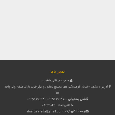
تماس با ما
مدیریت :
آقای خطیب
آدرس :
مشهد - خیابان کوهسنگی 15، مجتمع تجاری و مرکز خرید باراد، طبقه اول، واحد
111
تلفن پشتیبانی :
09304302184-09304303100
تلفن ثابت :
05134049
پست الکترونیک :
ahangsafar[at]gmail.com