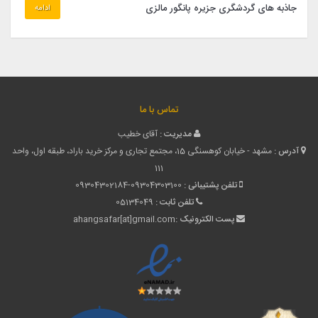
جاذبه های گردشگری جزیره پانگور مالزی
ادامه
تماس با ما
مدیریت :
آقای خطیب
آدرس :
مشهد - خیابان کوهسنگی 15، مجتمع تجاری و مرکز خرید باراد، طبقه اول، واحد
111
تلفن پشتیبانی :
09304302184-09304303100
تلفن ثابت :
05134049
پست الکترونیک :
ahangsafar[at]gmail.com