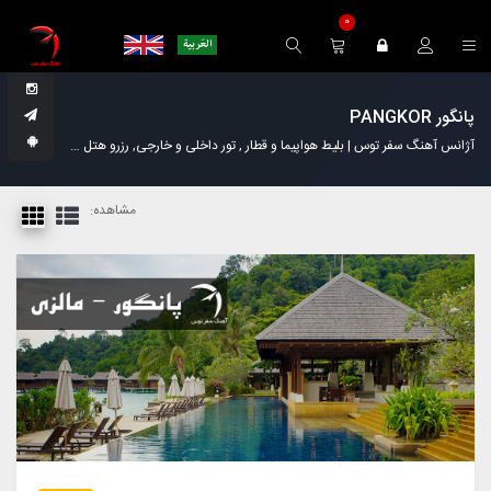
0
پانگور PANGKOR
آژانس آهنگ سفر توس | بلیط هواپیما و قطار , تور داخلی و خارجی, رزرو هتل
مجله گردش
مشاهده: