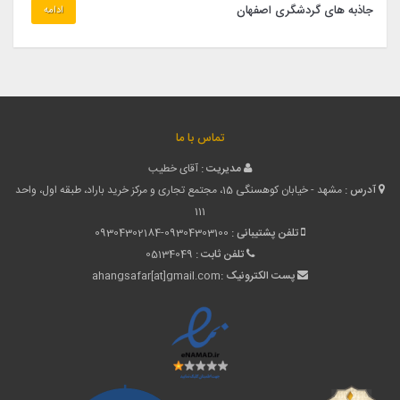
جاذبه های گردشگری اصفهان
ادامه
تماس با ما
مدیریت :
آقای خطیب
آدرس :
مشهد - خیابان کوهسنگی 15، مجتمع تجاری و مرکز خرید باراد، طبقه اول، واحد
111
تلفن پشتیبانی :
09304302184-09304303100
تلفن ثابت :
05134049
پست الکترونیک :
ahangsafar[at]gmail.com