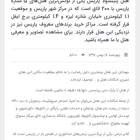
هتل پنینسولا پاریس یکی از لوکس‌ترین هتل‌های 5 ستاره
پاریس با 200 اتاق است که در مرکز شهر پاریس و موقعیت
1.1 کیلومتری خیابان شانزه لیزه و 1.4 کیلومتری برج ایفل
قرار گرفته است. مراکز خرید برندهای معروف پاریس نیز در
نزدیکی این هتل قرار دارند. برای مشاهده تصاویر و معرفی
هتل با ما همراه باشید.
چهارشنبه 17 بهمن 1397
5800
مهمانان این هتل بیشترین دلیل رضایت را به خاطر موقعیت مکانی این هتل،
تمیزی، امکانات هتل و ... توصیف کرده‌اند.
از هتل تا پارک دس پرنسس تنها 15 دقیقه با ماشین فاصله است.
از جمله امکانات این هتل می‌توان به اسپا، استخر سرپوشیده، رستوران با دید 360
درجه در پشت بام هتل، وایفای و خدمات تلفنی رایگان در اتاق‌ها، دکوراسیون و
چیدمان لوکس و چشم‌نواز اتاق‌ها، تلویزیون، باشگاه بدنسازی، اتاق سیگار ممنوع،
تهویه مطبوع، خشکشویی و ... اشاره کرد.
کلایر تراس یکی از بزرگ‌ترین تراس‌های غذاخوری در فضای باز در پاریس است که