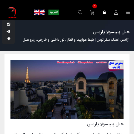
0
هتل پنینسولا پاریس
آژانس آهنگ سفر توس | بلیط هواپیما و قطار , تور داخلی و خارجی, رزرو هتل
مجله گردش
هتل پنینسولا پاریس