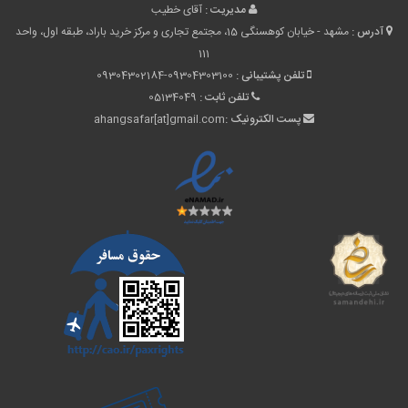
مدیریت :
آقای خطیب
آدرس :
مشهد - خیابان کوهسنگی 15، مجتمع تجاری و مرکز خرید باراد، طبقه اول، واحد
111
تلفن پشتیبانی :
09304302184-09304303100
تلفن ثابت :
05134049
پست الکترونیک :
ahangsafar[at]gmail.com