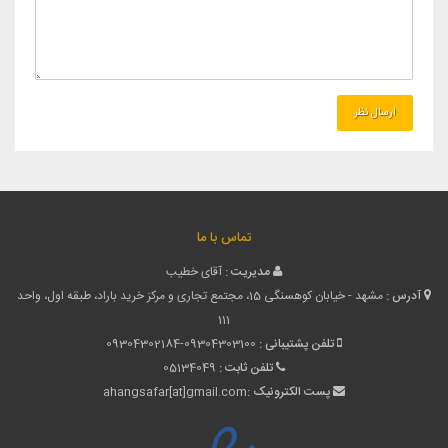
تماس با ما
مدیریت :
آقای خطیب
آدرس :
مشهد - خیابان کوهسنگی 15، مجتمع تجاری و مرکز خرید باراد، طبقه اول، واحد
111
تلفن پشتیبانی :
09304302184-09304303100
تلفن ثابت :
05134049
پست الکترونیک :
ahangsafar[at]gmail.com