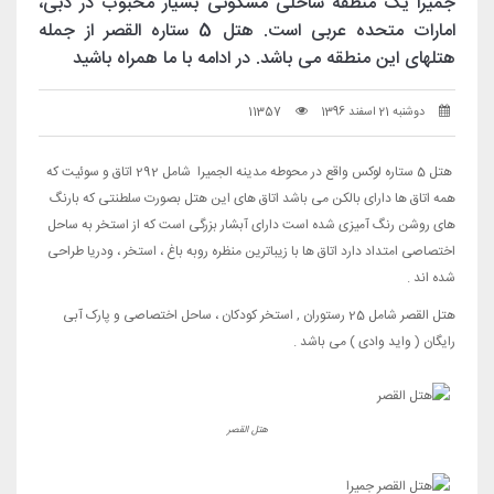
جمیرا یک منطقهٔ ساحلی مسکونی بسیار محبوب در دبی،
امارات متحده عربی است. هتل 5 ستاره القصر از جمله
هتلهای این منطقه می باشد. در ادامه با ما همراه باشید
دوشنبه 21 اسفند 1396
11357
هتل 5 ستاره لوکس واقع در محوطه مدینه الجمیرا شامل 292 اتاق و سوئیت که
همه اتاق ها دارای بالکن می باشد اتاق های این هتل بصورت سلطنتی که بارنگ
های روشن رنگ آمیزی شده است دارای آبشار بزرگی است که از استخر به ساحل
اختصاصی امتداد دارد اتاق ها با زیباترین منظره روبه باغ ، استخر ، ودریا طراحی
شده اند .
هتل القصر شامل 25 رستوران , استخر کودکان ، ساحل اختصاصی و پارک آبی
رایگان ( واید وادی ) می باشد .
هتل القصر