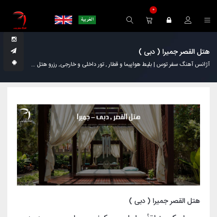
0
هتل القصر جمیرا ( دبی )
آژانس آهنگ سفر توس | بلیط هواپیما و قطار , تور داخلی و خارجی, رزرو هتل
مجله گردش
هتل القصر جمیرا ( دبی )