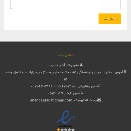
تماس با ما
مدیریت :
آقای خطیب
آدرس :
مشهد - خیابان کوهسنگی 15، مجتمع تجاری و مرکز خرید باراد، طبقه اول، واحد
111
تلفن پشتیبانی :
09304302184-09304303100
تلفن ثابت :
05134049
پست الکترونیک :
ahangsafar[at]gmail.com