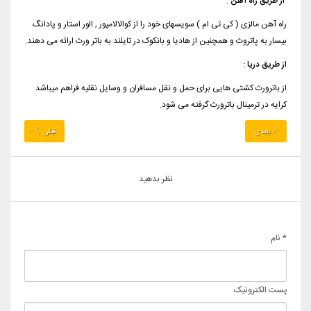
از طریق راه آهن :
راه آهن مالزی ( کی تی ام ) سویسهای خود را از کوالالامپور , الور استار و پادانگ
بیسار به پاتروث و همچنین از هادیا و بانکوک در تایلند به باتر ورث ارائه می دهند.
از طریق دریا :
از باترورث کشتی هایی برای حمل و نقل مسافران و وسایل نقلیه فراهم میباشد
کرایه در ترمینال باترورث گرفته می شود.
بعدی
قبلی
نظر بدهید
* نام
پست الکترونیک