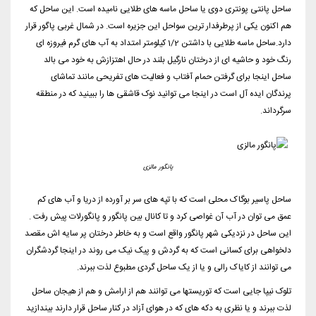
ساحل پانتی پونتری دوی یا ساحل ماسه های طلایی نامیده است. این ساحل که
هم اکنون یکی از پرطرفدار ترین سواحل این جزیره است. در شمال غربی پاگور قرار
دارد.ساحل ماسه طلایی با داشتن 1/2 کیلومتر امتداد به آب های گرم فیروزه ای
رنگ خود و حاشیه ای از درختان نارگیل بلند در حال اهتزازش به خود می بالد
ساحل اینجا برای گرفتن حمام آفتاب و فعالیت های تفریحی مانند تماشای
پرندگان ایده آل است در اینجا می توانید نوک قاشقی ها را ببینید که در منطقه
سرگرداند.
پانگور مالزی
ساحل پاسیر بوگاک محلی است که با تپه های سر بر آورده از دریا و آب های کم
عمق می توان در آب آن غواصی کرد و تا کانال بین پانگور و پانگورلات پیش رفت .
این ساحل در نزدیکی شهر پانگور واقع است و به خاطر درختان پر سایه اش مقصد
دلخواهی برای کسانی است که به گردش و پیک نیک می روند در اینجا گردشگران
می توانند از کایاک رالی و یا از یک ساحل گردی مطبوع لذت ببرند.
تلوک نیپا جایی است که توریستها می توانند هم از ارامش و هم از هیجان ساحل
لذت ببرند و یا نظری به دکه های که در هوای آزاد در کنار ساحل قرار دارند بیندازید