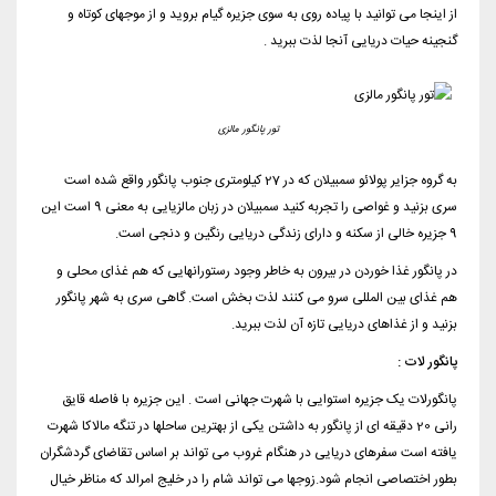
از اینجا می توانید با پیاده روی به سوی جزیره گیام بروید و از موجهای کوتاه و
گنجینه حیات دریایی آنجا لذت ببرید .
تور پانگور مالزی
به گروه جزایر پولائو سمبیلان که در 27 کیلومتری جنوب پانگور واقع شده است
سری بزنید و غواصی را تجربه کنید سمبیلان در زبان مالزیایی به معنی 9 است این
9 جزیره خالی از سکنه و دارای زندگی دریایی رنگین و دنجی است.
در پانگور غذا خوردن در بیرون به خاطر وجود رستورانهایی که هم غذای محلی و
هم غذای بین المللی سرو می کنند لذت بخش است. گاهی سری به شهر پانگور
بزنید و از غذاهای دریایی تازه آن لذت ببرید.
پانگور لات :
پانگورلات یک جزیره استوایی با شهرت جهانی است . این جزیره با فاصله قایق
رانی 20 دقیقه ای از پانگور به داشتن یکی از بهترین ساحلها در تنگه مالاکا شهرت
یافته است سفرهای دریایی در هنگام غروب می تواند بر اساس تقاضای گردشگران
بطور اختصاصی انجام شود.زوجها می تواند شام را در خلیج امرالد که مناظر خیال