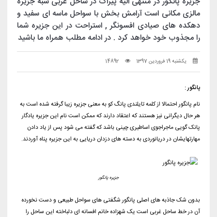
جزیره پانگور در منتهی الیه پیراک در ساحل غربی شبه جزیره
مالزی مکانی است آرامش بخش با سواحل ماسه ای سفید و
دهکده های صیادی افسونگر , استراحت در این جزیره شما
را مجذوب خود خواهد کرد . در ادامه مطلب همراه ما باشید
یکشنبه 19 فروردین 1397
14892
پانگور :
نام پانگور احتمالا از کلمه تایلندی پانگ کو به معنی جزیره زیبا گرفته شده است به
هر حال دیگرانی نیز هستند که اعتقاد دارند که ممکن است نام این جزیره یادگار
پانک گویی ماجراجوی اساطیری چینی باشد که گفته می شود پس از یاد دادن
مهارتهایشان در دریانوردی به دسته های دزدان دریایی به این جزیره پناه آوردند.
جزیره پانگور
بدون شک جاذبه های اصلی پانگور شگفتی های سواحل طبیعی و دست نخورده
آن در خط ساحل غربی است یک شهزاده خانم افسانه ای دلباخته این ساحل را