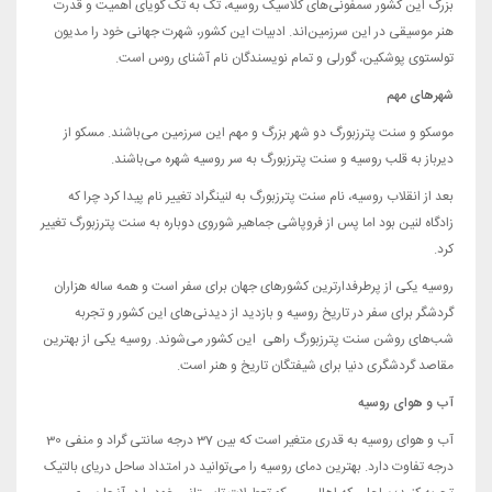
بزرگ این کشور سمفونی‌های کلاسیک روسیه، تک به تک گویای اهمیت و قدرت
هنر موسیقی در این سرزمین‌اند. ادبیات این کشور، شهرت جهانی خود را مدیون
تولستوی پوشکین، گورلی و تمام نویسندگان نام آشنای روس است.
شهرهای مهم
موسکو و سنت پترزبورگ دو شهر بزرگ و مهم این سرزمین می‌باشند. مسکو از
دیرباز به قلب روسیه و سنت پترزبورگ به سر روسیه شهره می‌باشند.
بعد از انقلاب روسیه، نام سنت پترزبورگ به لنینگراد تغییر نام پیدا کرد چرا که
زادگاه لنین بود اما پس از فروپاشی جماهیر شوروی دوباره به سنت پترزبورگ تغییر
کرد.
روسیه یکی از پرطرفدارترین کشورهای جهان برای سفر است و همه ساله هزاران
گردشگر برای سفر در تاریخ روسیه و بازدید از دیدنی‌های این کشور و تجربه
شب‌های روشن سنت پترزبورگ راهی این کشور می‌شوند. روسیه یکی از بهترین
مقاصد گردشگری دنیا برای شیفتگان تاریخ و هنر است.
آب و هوای روسیه
آب و هوای روسیه به قدری متغیر است که بین 37 درجه سانتی گراد و منفی 30
درجه تفاوت دارد. بهترین دمای روسیه را می‌توانید در امتداد ساحل دریای بالتیک