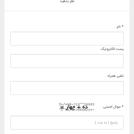
نظر بدهید
* نام
پست الکترونیک
تلفن همراه
* سوال امنیتی :