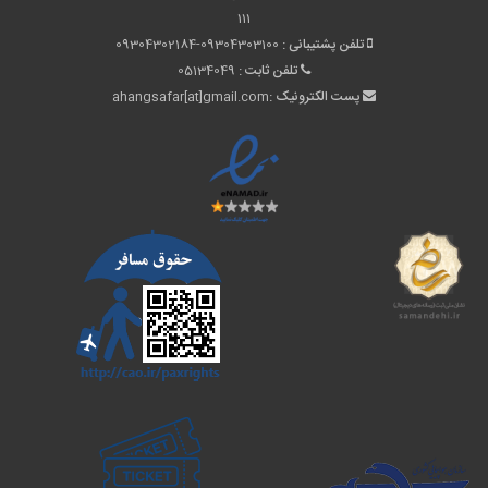
111
تلفن پشتیبانی :
09304302184-09304303100
تلفن ثابت :
05134049
پست الکترونیک :
ahangsafar[at]gmail.com