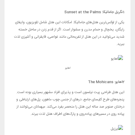
1نگریل جامائیکا:
Sunset at the Palms
یکی از لوکس‌ترین هتل‌های جامائیکا. امکانات این هتل شامل تلویزیون، وایفای
رایگان، یخچال و حمام مدرن و سشوار است. اگر از قدم زدن در ساحل خسته
شدید می‌توانید در این هتل از تفریحاتی مانند غواصی، قایقرانی و آشپزی لذت
ببرید.
اهایو
2
اهایو:
The Mohicans
این هتل طراحی پیت نیلسون است و پذیرای افراد مشهور بسیاری بوده است.
پنجره‌های طرح کلیسای جامع، درهای از جنس چوب ماهون، پل‌های ارتباطی و
درختان صنوبر صد ساله این هتل را منحصر بفرد می‌کند. میهمانان می‌توانند از
پیاده روی در مسیرهای پیاده‌روی و پارک‌های اطراف هتل لذت ببرند.