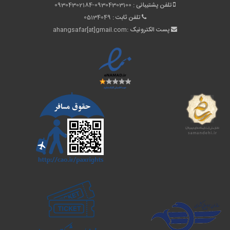
تلفن پشتیبانی :
09304302184-09304303100
تلفن ثابت :
05134049
پست الکترونیک :
ahangsafar[at]gmail.com