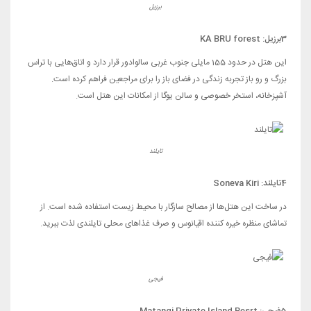
برزیل
3
برزیل:
KA BRU forest
این هتل در حدود 155 مایلی جنوب غربی سالوادور قرار دارد و اتاق‌هایی با تراس
بزرگ و رو باز تجربه زندگی در فضای باز را برای مراجعین فراهم کرده است.
آشپزخانه، استخر خصوصی و سالن یوگا از امکانات این هتل است.
تایلند
4
تایلند:
Soneva Kiri
در ساخت این هتل‌ها از مصالح سازگار با محیط زیست استفاده شده است. از
تماشای منظره خیره کننده اقیانوس و صرف غذاهای محلی تایلندی لذت ببرید.
فیجی