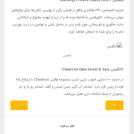
5
فیجی:
Matangi Private Island Resrt
جزیره خصوصی 240 هکتاری واقع در فیجی یکی از بهترین مکان‌ها برای زوج‌های
جوان می‌باشد. اتاق‌هایی به فاصله چند قدم از دریا و تهویه مطبوع و امکاناتی
مانند جکوزی و تفریحاتی چون قدم زدن در ساحل شنی و غواصی در دریا، بهترین
تجربه را برای شما به ارمغان خواهد آورد.
انگلیس
6
انگلیس:
Chewton Glen Hotel & Spa
در حدود 100 مایلی جنوب غربی لندن، مجموعه لوکس Chewton با ارتفاع 35
فوت از زمین قرار دارد. استخر آب گرم، زمین تنیس و گلف، استخر رو باز و دو
رستوران از جمله امکانات این هتل می‌باشد.
بعدی
قبلی
نظر بدهید