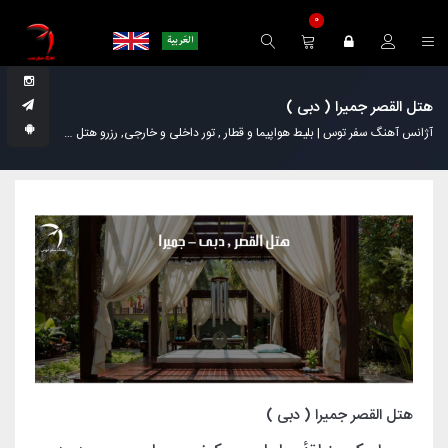
0
هتل القصر جمیرا ( دبی )
آژانس آهنگ سفر توس | بلیط هواپیما و قطار , تور داخلی و خارجی, رزرو هتل
مجله گردش
هتل القصر جمیرا ( دبی )