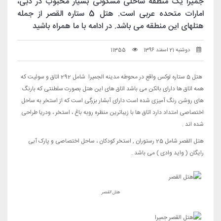
جمیرا یک منطقهٔ ساحلی مسکونی بسیار محبوب در دبی،
امارات متحده عربی است. هتل 5 ستاره القصر از جمله
هتلهای این منطقه می باشد. در ادامه با ما همراه باشید
دوشنبه 21 اسفند 1396
11355
هتل 5 ستاره لوکس واقع در محوطه مدینه الجمیرا شامل 292 اتاق و سوئیت که
همه اتاق ها دارای بالکن می باشد اتاق های این هتل بصورت سلطنتی که بارنگ
های روشن رنگ آمیزی شده است دارای آبشار بزرگی است که از استخر به ساحل
اختصاصی امتداد دارد اتاق ها با زیباترین منظره روبه باغ ، استخر ، ودریا طراحی
شده اند .
هتل القصر شامل 25 رستوران , استخر کودکان ، ساحل اختصاصی و پارک آبی
رایگان ( واید وادی ) می باشد .
هتل القصر