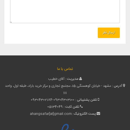
تماس با ما
مدیریت :
آقای خطیب
آدرس :
مشهد - خیابان کوهسنگی 15، مجتمع تجاری و مرکز خرید باراد، طبقه اول، واحد
111
تلفن پشتیبانی :
09304302184-09304303100
تلفن ثابت :
05134049
پست الکترونیک :
ahangsafar[at]gmail.com